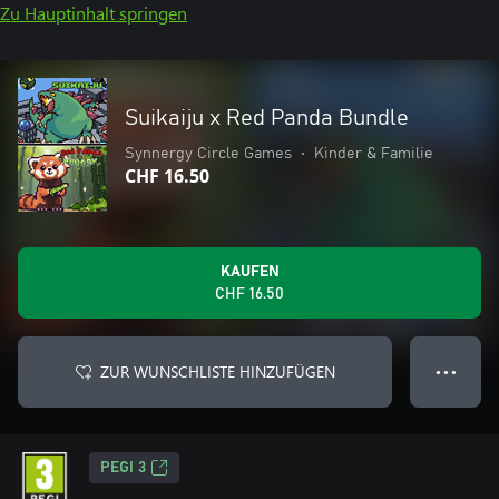
Zu Hauptinhalt springen
Suikaiju x Red Panda Bundle
Synnergy Circle Games
•
Kinder & Familie
CHF 16.50
KAUFEN
CHF 16.50
ZUR WUNSCHLISTE HINZUFÜGEN
● ● ●
PEGI 3