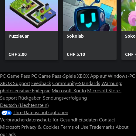
PuzzleCar
Sokolab
Soko
CHF 2.00
CHF 5.10
CHF 
PC Game Pass
PC Game Pass-Spiele
XBOX App auf Windows-PC
XBOX Support
Feedback
Community-Standards
Warnung:
photosensitive Epilepsie
Microsoft-Konto
Microsoft Store-
Support
Rückgaben
Sendungsverfolgung
Deutsch (Liechtenstein)
Ihre Datenschutzoptionen
Verbraucherdatenschutz für Gesundheitsdaten
Contact
Microsoft
Privacy & Cookies
Terms of Use
Trademarks
About
our ads