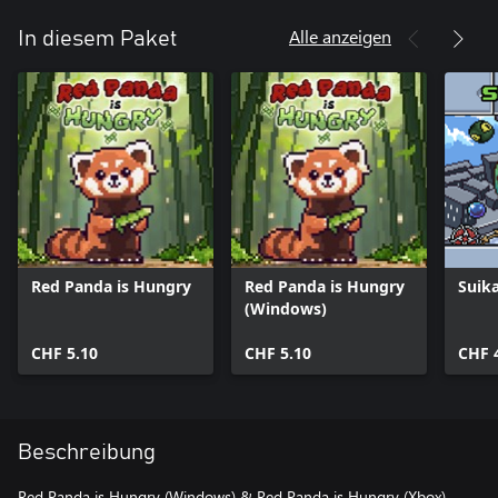
Alle anzeigen
In diesem Paket
Red Panda is Hungry
Red Panda is Hungry
Suika
(Windows)
CHF 5.10
CHF 5.10
CHF 
Beschreibung
Red Panda is Hungry (Windows) & Red Panda is Hungry (Xbox)