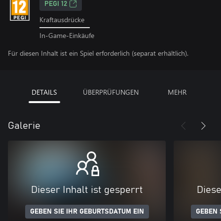
PEGI 12
Kraftausdrücke
In-Game-Einkäufe
Für diesen Inhalt ist ein Spiel erforderlich (separat erhältlich).
DETAILS
ÜBERPRÜFUNGEN
MEHR
Galerie
Dieser Inhalt ist gesperrt
Diese
GEBEN SIE IHR GEBURTSDATUM EIN
GEBEN 