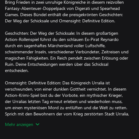
Bring Frieden in zwei unruhige Königreiche in diesem reizvollen
Fantasy-Abenteuer-Doppelpack von Digerati und Spearhead
Games. Dieses Bündel enthält die preisgekrönten Geschichten:
Der Weg der Schicksale und Omensight: Definitive Edition.
Geschichten: Der Weg der Schicksale: In diesem großartigen
Action-Rollenspiel führst du den schlauen Ex-Pirat Reynardo
durch ein sagenhaftes Märchenland voller Luftschiffe,
schwimmender Inseln, verschiedener Verbündeter, Zeitreisen und
magischen Fähigkeiten. Ein Reich pendelt zwischen Erlösung oder
Ruin. Deine Entscheidungen werden über das Schicksal
entscheiden.
Omensight: Definitive Edition: Das Königreich Urralia ist
verschwunden, von einer dunklen Gottheit vernichtet. In diesem
Action-Krimi-Spiel bist du der Vorbote, ein mythischer Krieger,
der Urralias letzten Tag erneut erleben und wiederholen muss,
um einen mysteriösen Mord zu entlüften und die Welt zu retten.
Sprich mit den Bewohnern der vom Krieg zerstörten Stadt Urralia,
trenn die Wahrheit von den Lügen und nutz die Macht von
Mehr anzeigen
Omensight, um das Schicksal zu verändern.