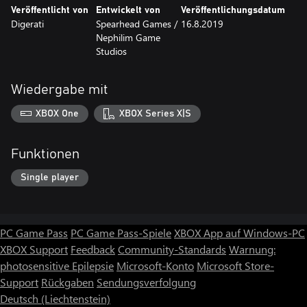
Veröffentlicht von
Entwickelt von
Veröffentlichungsdatum
Digerati
Spearhead Games /
16.8.2019
Nephilim Game
Studios
Wiedergabe mit
XBOX One
XBOX Series X|S
Funktionen
Single player
PC Game Pass
PC Game Pass-Spiele
XBOX App auf Windows-PC
XBOX Support
Feedback
Community-Standards
Warnung:
photosensitive Epilepsie
Microsoft-Konto
Microsoft Store-
Support
Rückgaben
Sendungsverfolgung
Deutsch (Liechtenstein)