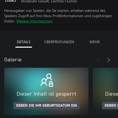
Moderate Gewalt, Leichtes Fluchen
Herausgeber von Spielen, die Sie starten, erhalten während des
Spielens Zugriff auf Ihre Xbox-Profilinformationen und zugehörigen
Daten.
Weitere Informationen
DETAILS
ÜBERPRÜFUNGEN
MEHR
Galerie
Dieser Inhalt ist gesperrt
Diese
GEBEN SIE IHR GEBURTSDATUM EIN
GEBEN 