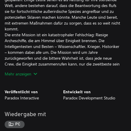
Welt, andere bestehen darauf, dass die Beantwortung des Rufs
sie für fortschrittliche außerirdische Spezies angreifbar und zu
potenziellen Sklaven machen könnte. Manche Leute sind bereit,
mit extremen Maßnahmen dafür zu sorgen, dass es so weit nicht
kommt.
Die erste Mission ist ein katastrophaler Fehlschlag: Riesige
Archeschiffe, die am Himmel über Einigkeit brennen. Die
Intelligentesten und Besten – Wissenschaftler, Krieger, Historiker
– kommen dabei alle um. Die Mission wird um Jahre
zurückgeworfen und die bittere Wahrheit ist, dass jede neue
Crew, die Einigkeit zusammenrufen kann, nur die zweitbeste sein
wird.
Mehr anzeigen
Doch sie können nicht aufgeben. Das Signal ist noch stark.
Carson Devolo, Kapitän des Kolonieschiffs Terella, hat ein
einfaches Missionsziel: den Ursprung zu finden. Aber kann er
Veröffentlicht von
Entwickelt von
seiner Crew vertrauen? Und was erwartet sie, wenn sie ihr Ziel
Paradox Interactive
Paradox Development Studio
erreichen?
Wiedergabe mit
PC