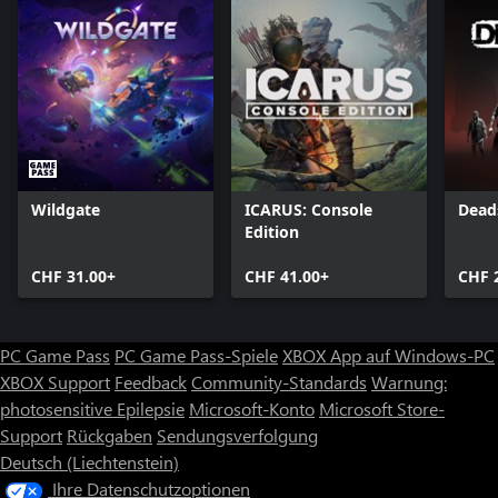
Wildgate
ICARUS: Console
Dead
Edition
CHF 31.00+
CHF 41.00+
CHF 
PC Game Pass
PC Game Pass-Spiele
XBOX App auf Windows-PC
XBOX Support
Feedback
Community-Standards
Warnung:
photosensitive Epilepsie
Microsoft-Konto
Microsoft Store-
Support
Rückgaben
Sendungsverfolgung
Deutsch (Liechtenstein)
Ihre Datenschutzoptionen