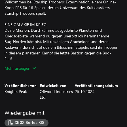
Willkommen bei Starship Troopers: Extermination, einem Online-
Koop-FPS für 16 Spieler, der im Universum des Kultklassikers
Starship Troopers spielt.
EINE GALAXIE IM KRIEG
Deine Mission: Durchkämme ausgedehnte Planeten und
Kriegsgebiete, während du gegen unerbittlich herannahende
Bug-Horden kämpfst. Mit unzähligen Arachniden und deren
Kadavern, die sich auf deinem Bildschirm stapeln, seid ihr Trooper
in diesem planetaren Kampf die letzte Bastion gegen die Bug-
Flut!
Mehr anzeigen
LEISTE DEINEN BEITRAG
Im brandneuen Einzelspielermodus nimmst du Befehle von dem
legendären General Johnny Rico (im Original gesprochen von
Veröffentlicht von
Entwickelt von
Veröffentlichungsdatum
Casper Van Dien) entgegen. Kämpfe gemeinsam mit deinem
Knights Peak
Offworld Industries
25.10.2024
Squad im umfassenden Koop-Modus für 16 Spieler überall in der
Ltd.
Galaxie gegen die Bedrohung durch die Bugs. Das Schlachtfeld
führt dich zur Galaktischen Front, wo du einer Kompanie
beitreten kannst, um gemeinsame Ziele sowie spezielle Prämien
Wiedergabe mit
zu erkämpfen und die Geschichte zu beeinflussen.
XBOX Series X|S
WILLKOMMEN BEI DER NEUEN VANGUARD