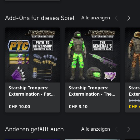
Alle anzeigen
Add-Ons für dieses Spiel
Starship Troopers:
Starship Troopers:
Stars
Extermination - Path
Extermination - The
Exter
to Citizenship
Generals Armor Pack
Spar
CHF 5
CHF 10.00
CHF 3.10
CHF 
Alle anzeigen
Anderen gefällt auch