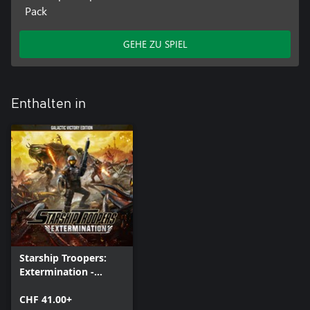
Pack
GEHE ZU SPIEL
Enthalten in
Starship Troopers:
Extermination -
Galactic Victory
Edition
CHF 41.00+