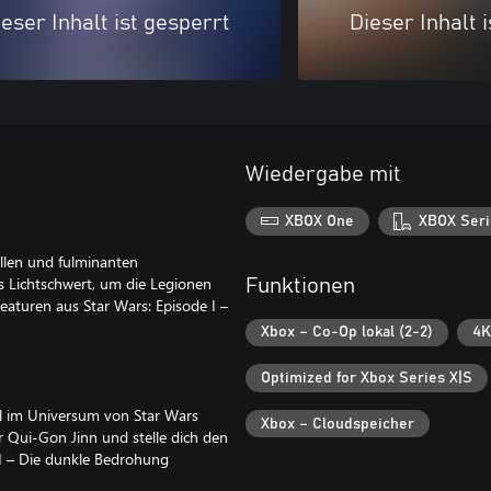
eser Inhalt ist gesperrt
Dieser Inhalt 
Wiedergabe mit
XBOX One
XBOX Seri
llen und fulminanten
s Lichtschwert, um die Legionen
Funktionen
aturen aus Star Wars: Episode I –
Xbox – Co-Op lokal (2-2)
4K
Optimized for Xbox Series X|S
el im Universum von Star Wars
Xbox – Cloudspeicher
r Qui-Gon Jinn und stelle dich den
I – Die dunkle Bedrohung