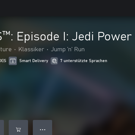
: Episode I: Jedi Power 
nture
•
Klassiker
•
Jump ’n’ Run
 X|S
Smart Delivery
7 unterstützte Sprachen
● ● ●