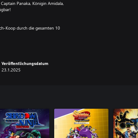
, Captain Panaka, Königin Amidala,
ügbar!
ouch-Koop durch die gesamten 10
ine Lichtschwertfarbe, um sie
araktere wie dem Tusken-Räuber,
Veröffentlichungsdatum
entdecke weitere
23.1.2025
Power Battles.