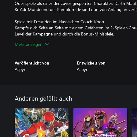
Oder spiele als einer der zuvor gesperrten Charakter: Darth Maul
Ki-Adi-Mundi und der Kampfdroide sind nun von Anfang an verf
Spiele mit Freunden im klassischen Couch-Koop
Kämpfe dich Seite an Seite mit einem Gefährten im 2-Spieler-C
Level der Kampagne und durch die Bonus-Minispiele.
Mehr anzeigen
Klassisches & Neues Spiel+
Nutze klassische oder moderne Steuerungsbelegungen, wechsle de
dem Film anzupassen, komme in den Genuss neuer spielbarer Ch
Veröffentlicht von
Entwickelt von
gib klassische Cheat-Codes ein wie den Großer-Kopf-Modus und 
Aspyr
Aspyr
Überraschungen zum 25. Jubiläum von Star Wars: Episode I: Jedi 
Anderen gefällt auch