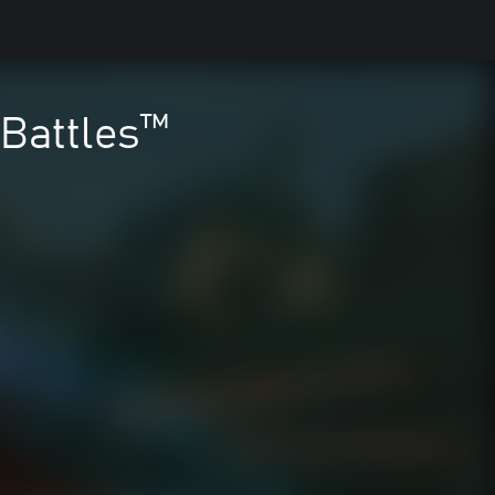
Battles™