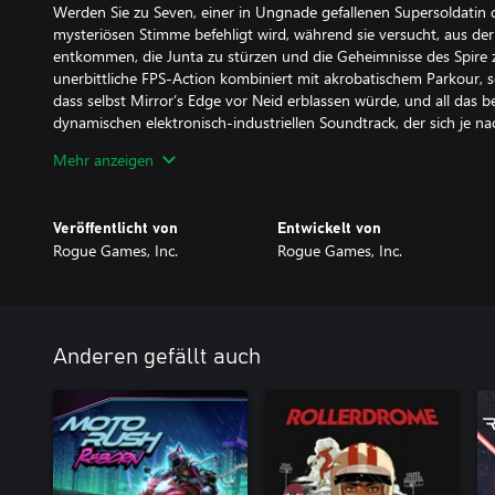
Werden Sie zu Seven, einer in Ungnade gefallenen Supersoldatin de
mysteriösen Stimme befehligt wird, während sie versucht, aus d
entkommen, die Junta zu stürzen und die Geheimnisse des Spire z
unerbittliche FPS-Action kombiniert mit akrobatischem Parkour, 
dass selbst Mirror’s Edge vor Neid erblassen würde, und all das 
dynamischen elektronisch-industriellen Soundtrack, der sich je nach
Mehr anzeigen
"Flüssige Bewegung, exzellentes Leveldesign, befriedigende Kämp
Soundtrack machen SPRAWL zu einem fantastischen und herausfo
Guns.
Veröffentlicht von
Entwickelt von
Rogue Games, Inc.
Rogue Games, Inc.
Das alles und noch mehr. Sprawl läuft mit einer wahnsinnig schn
bietet stundenlang frenetisches Präzisions-Gameplay, eine packe
im Kinostil, eine Vielzahl nostalgischer Waffen und, ja, einen 
jeder braucht einen Shotgun-Jump, der einen mehrere Meter in d
katapultiert, wo man dann weiter Feinde niederstrecken kann. Ge
Anderen gefällt auch