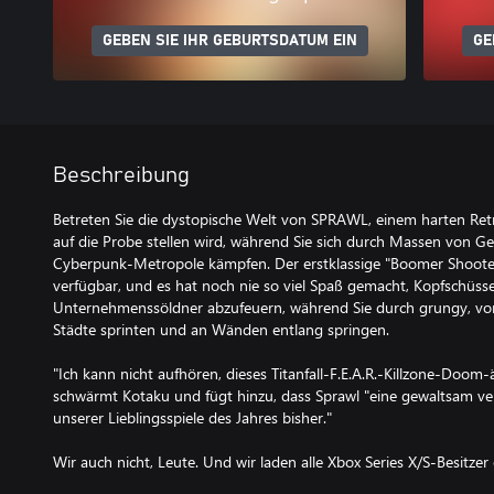
GEBEN SIE IHR GEBURTSDATUM EIN
GE
Beschreibung
Betreten Sie die dystopische Welt von SPRAWL, einem harten Retr
auf die Probe stellen wird, während Sie sich durch Massen von G
Cyberpunk-Metropole kämpfen. Der erstklassige "Boomer Shooter"
verfügbar, und es hat noch nie so viel Spaß gemacht, Kopfschüsse
Unternehmenssöldner abzufeuern, während Sie durch grungy, von
Städte sprinten und an Wänden entlang springen.
"Ich kann nicht aufhören, dieses Titanfall-F.E.A.R.-Killzone-Doom-ä
schwärmt Kotaku und fügt hinzu, dass Sprawl "eine gewaltsam ver
unserer Lieblingsspiele des Jahres bisher."
Wir auch nicht, Leute. Und wir laden alle Xbox Series X/S-Besitzer