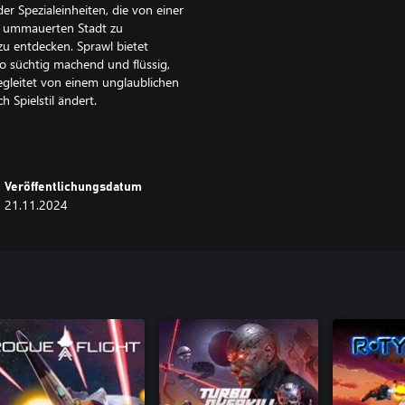
r Spezialeinheiten, die von einer
er ummauerten Stadt zu
u entdecken. Sprawl bietet
so süchtig machend und flüssig,
begleitet von einem unglaublichen
 Spielstil ändert.
fe und ein bombastischer
rdernden Shooter", lobt Finger
Veröffentlichungsdatum
21.11.2024
ellen Framerate ohne Ruckler und
nde Handlung, Slow-Motion-Kills
verdammt hohen Shotgun-Jump. Denn
ie Luft schleudert und über Zäune
nau das hat der Next-Gen gefehlt,