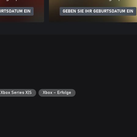
URTSDATUM EIN
GEBEN SIE IHR GEBURTSDATUM EIN
 Xbox Series X|S
Xbox – Erfolge