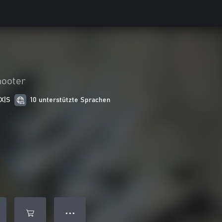
hooter
 X|S
10 unterstützte Sprachen
● ● ●