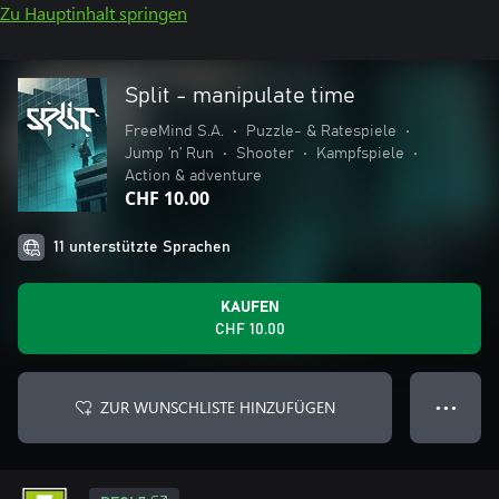
Zu Hauptinhalt springen
Split - manipulate time
FreeMind S.A.
•
Puzzle- & Ratespiele
•
Jump ’n’ Run
•
Shooter
•
Kampfspiele
•
Action & adventure
CHF 10.00
11 unterstützte Sprachen
KAUFEN
CHF 10.00
ZUR WUNSCHLISTE HINZUFÜGEN
● ● ●