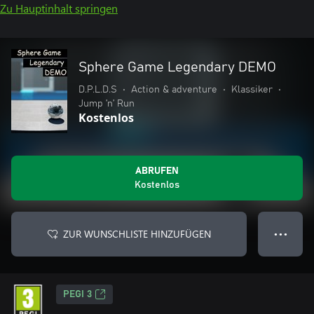
Zu Hauptinhalt springen
Sphere Game Legendary DEMO
D.P.L.D.S
•
Action & adventure
•
Klassiker
•
Jump ’n’ Run
Kostenlos
ABRUFEN
Kostenlos
ZUR WUNSCHLISTE HINZUFÜGEN
● ● ●
PEGI 3