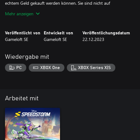
echtem Geld gekauft werden können. Sie sind nicht auf
bestimmte Saisons beschränkt und können angesammelt
Mehr anzeigen
werden. Sie können auch verwendet werden, um im Shop
Gegenstände zu kaufen.
Veröffentlicht von
Entwickelt von
Veröffentlichungsdatum
**Goldpass-Credits gewähren Zugang zu Premium-Stufen mit
Gameloft SE
Gameloft SE
22.12.2023
saisonalen Belohnungen wie Lackierungen, Anzügen, Währungen,
Fahrern und vielem mehr.
Wiedergabe mit
***Spieler können sofort die folgenden Fahrer freischalten: Mogli,
Randall, Elizabeth Swann.
PC
XBOX One
XBOX Series X|S
Arbeitet mit