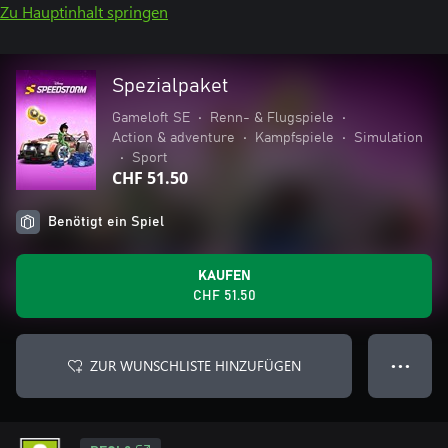
Zu Hauptinhalt springen
Spezialpaket
Gameloft SE
•
Renn- & Flugspiele
•
Action & adventure
•
Kampfspiele
•
Simulation
•
Sport
CHF 51.50
Benötigt ein Spiel
KAUFEN
CHF 51.50
ZUR WUNSCHLISTE HINZUFÜGEN
● ● ●