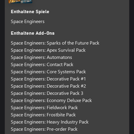
Verwenden Sie eine Mühle, um Komponenten zu zerlegen und
wiederzuverwenden
Enthaltene Spiele
• Verformbare und zerstörbare Objekte - reale Proportionen,
Space Engineers
Masse, Speicherkapazität, Integrität
Enthaltene Add-Ons
• Bausteine - über 200 Blöcke (Schwerkraftgeneratoren,
Space Engineers: Sparks of the Future Pack
Sprungantrieb, Türmchen, Türen, Fahrwerke, Monteur, Raffinerie,
Space Engineers: Apex Survival Pack
Rotoren, Räder, Triebwerke, Kolben, Windturbinen und vieles
mehr)
Space Engineers: Automatons
Space Engineers: Contact Pack
• Elektrizität - Alle Blöcke in einem Netz sind in einem Strom- und
Space Engineers: Core Systems Pack
Computernetzwerk verdrahtet. Strom wird durch Kernreaktoren
Space Engineers: Decorative Pack #1
oder verschiedene Stromquellen erzeugt
Space Engineers: Decorative Pack #2
• Schwerkraft - hergestellt von Planeten und
Space Engineers: Decorative Pack 3
Schwerkraftgeneratoren. Sphärischer Schwerkraftgenerator
Space Engineers: Economy Deluxe Pack
ebenfalls erhältlich.
Space Engineers: Fieldwork Pack
Space Engineers: Frostbite Pack
• Symmetrie / Spiegelung - nützlich im Kreativmodus beim
Space Engineers: Heavy Industry Pack
Erstellen von Strukturen, die Symmetrie erfordern
Space Engineers: Pre-order Pack
• Waffen - automatisches Gewehr, kleine und große Sprengköpfe,