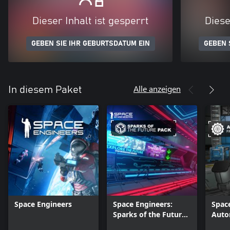
Dieser Inhalt ist gesperrt
Diese
GEBEN SIE IHR GEBURTSDATUM EIN
GEBEN 
Alle anzeigen
In diesem Paket
Space Engineers
Space Engineers:
Spac
Sparks of the Future
Auto
Pack