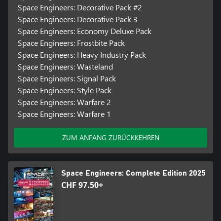
Space Engineers: Decorative Pack #2
• Schiffe (klein und groß) - bauen und steuern Sie sie
Space Engineers: Decorative Pack 3
Space Engineers: Economy Deluxe Pack
• Raumstationen
Space Engineers: Frostbite Pack
Space Engineers: Heavy Industry Pack
• Planetenstützpunkte, Außenposten, Städte
Space Engineers: Wasteland
• Erste Person und Dritte Person
Space Engineers: Signal Pack
Space Engineers: Style Pack
• Super große Welten - die Größe der Welt bis zu 1.000.000.000
Space Engineers: Warfare 2
km Durchmesser (fast unendlich)
Space Engineers: Warfare 1
• Prozedurale Asteroiden - unendlich viele Asteroiden für die
Spielwelt
ZUM ANFANG ZURÜCKKEHREN
• Erkundung - fügt der Spielwelt unendlich viele Schiffe und
Stationen hinzu; entdecken, erkunden, erwerben und erobern!
Space Engineers: Complete Edition 2025
CHF 97.50+
• Bohren / Ernten
• Manuelles Bauen im Überlebensmodus - Verwenden Sie ein
Schweißgerät, um Blöcke aus Komponenten zusammenzusetzen.