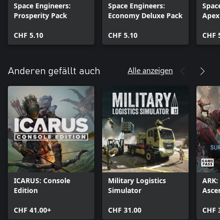
Space Engineers:
Space Engineers:
Spac
• Blaupausen - Speichern Sie Ihr Schiff oder Ihre Station auf einer
Prosperity Pack
Economy Deluxe Pack
Apex
Blaupause und fügen Sie sie in Ihr Spiel ein
CHF 5.10
CHF 5.10
CHF 
• GPS - GPS-Koordinaten im Spiel erstellen, senden, empfangen
und verwalten
Alle anzeigen
Anderen gefällt auch
• Voxelhände - gestalten und formen die Asteroiden und ändern
ihr Material (nur im Kreativmodus)
• Sounds - realistischer und Arcade-Modus
Space Engineers verwendet eine im eigenen Haus erstellte,
realistische volumetrische Physik-Engine VRAGE 2.0: Alle Objekte
können zusammengebaut, zerlegt, beschädigt und zerstört
werden.
ICARUS: Console
Military Logistics
ARK: 
Edition
Simulator
Asce
CHF 41.00+
CHF 31.00
CHF 