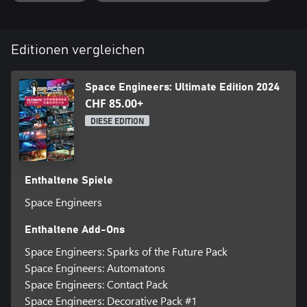
o Kooperativ und wettbewerbsfähig
o Anpassung der Privatsphäre: offline, privat, nur Freunde,
Editionen vergleichen
öffentlich
o Bis zu 6 Spieler
Space Engineers: Ultimate Edition 2024
CHF 85.00+
• Neue Spieloptionen
DIESE EDITION
o Szenarien - Bieten Sie eine lineare Geschichte mit
actiongeladenem Gameplay, während die meisten Szenarien von
Space Engineers einzigartige Sandbox-Umgebungen bieten, in
denen die Spieler ihre eigenen Herausforderungen stellen.
Enthaltene Spiele
Space Engineers
o Workshop-Welten - bieten Welten an, die von anderen Spielern
erstellt wurden.
Enthaltene Add-Ons
o Benutzerdefinierte Welten - bieten verschiedene anpassbare
Space Engineers: Sparks of the Future Pack
Welten, in denen Sie Ihr eigenes Szenario starten können.
Space Engineers: Automatons
Space Engineers: Contact Pack
• Anpassbarer Charakter - Skins, Farben, Gemeinschaftsmarkt,
Space Engineers: Decorative Pack #1
männlicher und weiblicher Charakter