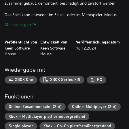
zusammengebaut, demontiert, beschädigt und zerstört werden.
Das Spiel kann entweder im Einzel- oder im Mehrspieler-Modus
gespielt werden.
Mehr anzeigen
Kernfunktionen
Veröffentlicht von
Entwickelt von
Veröffentlichungsdatum
• Planeten und Monde - vollständig zerstörbar und beständig,
Keen Software
Keen Software
18.12.2024
volumetrisch, Atmosphäre, Schwerkraft, Klimazonen
House
House
• Spielmodi
Wiedergabe mit
o Kreativ - unbegrenzte Ressourcen, sofortiges Bauen, kein Tod
XBOX One
XBOX Series X|S
PC
o Überleben - realistische Verwaltung von Ressourcen und
Lagerkapazitäten; manuelles Gebäude; Tod / Respawn
Funktionen
• Einzelspieler - Sie sind der einzige Raumfahrtingenieur
Online-Zusammenspiel (2-6)
Online-Multiplayer (2-6)
• Mehrspieler
Xbox – Multiplayer plattformübergreifend
o Kreativ- und Überlebensmodus mit deinen Freunden
Single player
Xbox – Co-Op plattformübergreifend