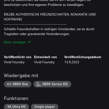
beschützen und ihre eigenen Probleme zu bewältigen.
ERLEBE AUTHENTISCHE FREUNDSCHAFTEN, ROMANTIK UND
HOFFNUNG
-------------------------------------------
Schließe Freundschaften in widrigen Umständen, sei es durch
Tragödien oder gravierende Veränderungen.
Lern die schillernde, schrullige und modisch gekleidete Gruppe
Mehr anzeigen
von Charakteren kennen und geht gemeinsam komplexe
gesellschaftliche Probleme an und verwickelt euch in politischen
Intrigen.
Veröffentlicht von
Entwickelt von
Veröffentlichungsdatum
Vivid Foundry
Vivid Foundry
13.9.2023
Entwickelt sich inmitten der eskalierenden Spannungen eine
Romanze oder möchtest du denjenigen, dem du nahe
gekommen bist, als Freund und Vertrauten behalten? Kommst
Wiedergabe mit
du dem sympathischen Jungen von nebenan Torrent, der
erfahrenen Aktivistin Sueli oder deiner alten Flamme Alden
XBOX One
XBOX Series X|S
näher?
GEH KORRUPTION AUF DIE SPUR UND SORGE FÜR
Funktionen
VERÄNDERUNG
-------------------------------------------
4K Ultra HD
Single player