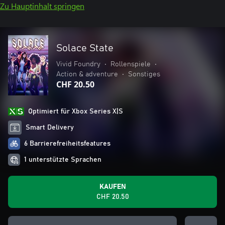
Zu Hauptinhalt springen
Solace State
Vivid Foundry
•
Rollenspiele
•
Action & adventure
•
Sonstiges
CHF 20.50
Optimiert für Xbox Series X|S
Smart Delivery
6 Barrierefreiheitsfeatures
1 unterstützte Sprachen
KAUFEN
CHF 20.50