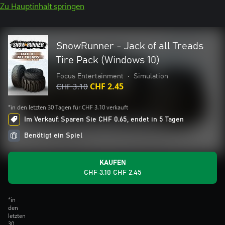
Zu Hauptinhalt springen
SnowRunner - Jack of all Treads
Tire Pack (Windows 10)
Focus Entertainment
•
Simulation
CHF 3.10
CHF 2.45
*in den letzten 30 Tagen für CHF 3.10 verkauft
Im Verkauf: Sparen Sie CHF 0.65, endet in 5 Tagen
Benötigt ein Spiel
KAUFEN
CHF 3.10
CHF 2.45
*in
den
letzten
30