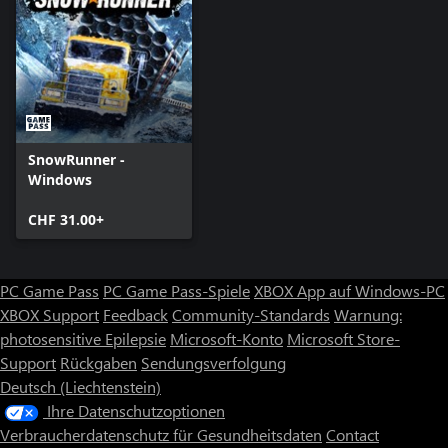
SnowRunner -
Windows
CHF 31.00+
PC Game Pass
PC Game Pass-Spiele
XBOX App auf Windows-PC
XBOX Support
Feedback
Community-Standards
Warnung:
photosensitive Epilepsie
Microsoft-Konto
Microsoft Store-
Support
Rückgaben
Sendungsverfolgung
Deutsch (Liechtenstein)
Ihre Datenschutzoptionen
Verbraucherdatenschutz für Gesundheitsdaten
Contact