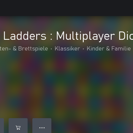
 Ladders : Multiplayer D
ten- & Brettspiele
•
Klassiker
•
Kinder & Familie
● ● ●