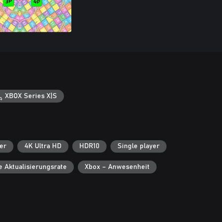
XBOX Series X|S
er
4K Ultra HD
HDR10
Single player
e Aktualisierungsrate
Xbox – Anwesenheit