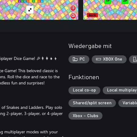
Wiedergabe mit
player Dice Game! 🎉👨‍👩‍👧‍👦
PC
XBOX One
ce Game! This beloved classic is
ns. Roll the dice and race to the
Funktionen
dless fun and surprises!
Local co-op
Local multiplay
Shared/split screen
Variabl
 of Snakes and Ladders. Play solo
ling 2-player, 3-player, or 4-player
Xbox – Clubs
ing multiplayer modes with your