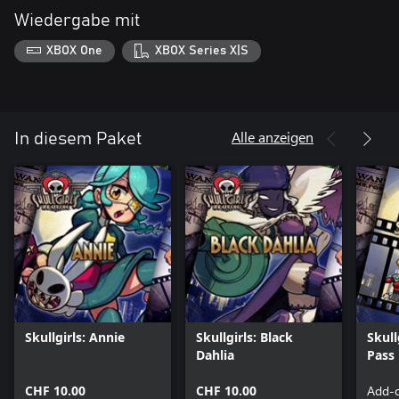
Wiedergabe mit
XBOX One
XBOX Series X|S
Alle anzeigen
In diesem Paket
Skullgirls: Annie
Skullgirls: Black
Skull
Dahlia
Pass 
CHF 10.00
CHF 10.00
Add-o