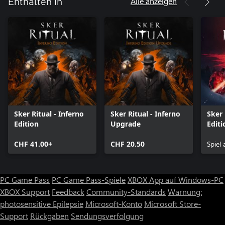
Alle anzeigen
Enthalten in
Sker Ritual - Inferno
Sker Ritual - Inferno
Sker 
Edition
Upgrade
Editi
CHF 41.00+
CHF 20.50
Spiel
PC Game Pass
PC Game Pass-Spiele
XBOX App auf Windows-PC
XBOX Support
Feedback
Community-Standards
Warnung:
photosensitive Epilepsie
Microsoft-Konto
Microsoft Store-
Support
Rückgaben
Sendungsverfolgung