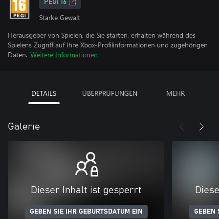
PEGI 16
Starke Gewalt
Herausgeber von Spielen, die Sie starten, erhalten während des
Spielens Zugriff auf Ihre Xbox-Profilinformationen und zugehörigen
Daten.
Weitere Informationen
DETAILS
ÜBERPRÜFUNGEN
MEHR
Galerie
Dieser Inhalt ist gesperrt
Diese
GEBEN SIE IHR GEBURTSDATUM EIN
GEBEN 