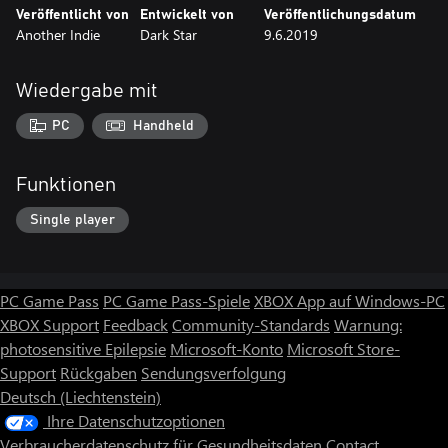
Veröffentlicht von
Entwickelt von
Veröffentlichungsdatum
Another Indie
Dark Star
9.6.2019
Wiedergabe mit
PC
Handheld
Funktionen
Single player
PC Game Pass
PC Game Pass-Spiele
XBOX App auf Windows-PC
XBOX Support
Feedback
Community-Standards
Warnung:
photosensitive Epilepsie
Microsoft-Konto
Microsoft Store-
Support
Rückgaben
Sendungsverfolgung
Deutsch (Liechtenstein)
Ihre Datenschutzoptionen
Verbraucherdatenschutz für Gesundheitsdaten
Contact