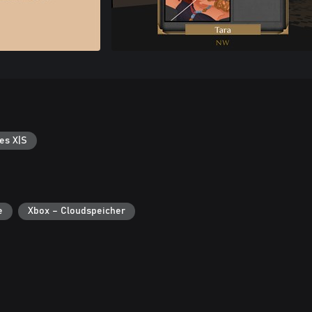
es X|S
e
Xbox – Cloudspeicher