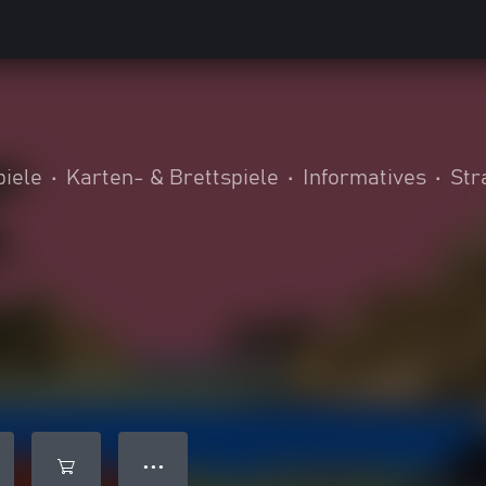
piele
•
Karten- & Brettspiele
•
Informatives
•
Str
● ● ●