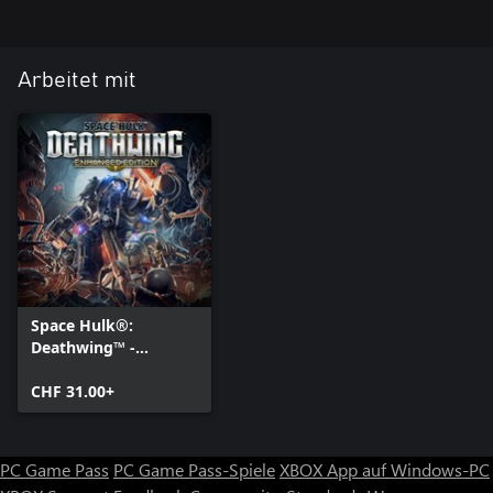
Arbeitet mit
Space Hulk®:
Deathwing™ -
Enhanced Edition
(Windows 10)
CHF 31.00+
PC Game Pass
PC Game Pass-Spiele
XBOX App auf Windows-PC