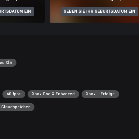
URTSDATUM EIN
GEBEN SIE IHR GEBURTSDATUM EIN
es X|S
60 fps+
Xbox One X Enhanced
Xbox – Erfolge
 Cloudspeicher