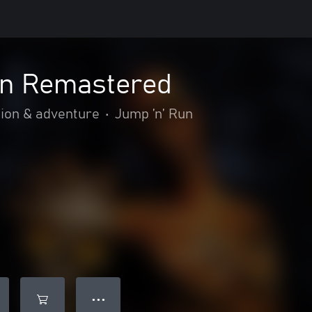
n Remastered
ion & adventure
•
Jump ’n’ Run
● ● ●