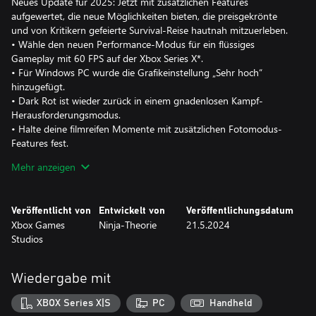
Neues Update für 2025: Jetzt mit zusätzlichen Features
aufgewertet, die neue Möglichkeiten bieten, die preisgekrönte
und von Kritikern gefeierte Survival-Reise hautnah mitzuerleben.
• Wähle den neuen Performance-Modus für ein flüssiges
Gameplay mit 60 FPS auf der Xbox Series X*.
• Für Windows PC wurde die Grafikeinstellung „Sehr hoch“
hinzugefügt.
• Dark Rot ist wieder zurück in einem gnadenlosen Kampf-
Herausforderungsmodus.
• Halte deine filmreifen Momente mit zusätzlichen Fotomodus-
Features fest.
• Hör dir im neuen Entwickler-Kommentar an, wie Ninja Theory
Mehr anzeigen
ein preisgekröntes Erlebnis geschaffen hat.
Veröffentlicht von
Entwickelt von
Veröffentlichungsdatum
Xbox Games
Ninja-Theorie
21.5.2024
DIE GESCHICHTE SENUAS WIRD FORTGESETZT
Studios
Senua kehrt zurück und begibt sich auf eine brutale Reise des
Überlebens durch die Mythen und Qualen von Viking Iceland.
EIN HAUTNAHES, KINOREIFES ERLEBNIS
Wiedergabe mit
Tauche tief in die Welt und die Geschichte von Senua ein, mit
wunderschön umgesetzter Grafik und fesselndem Sound.
XBOX Series X|S
PC
Handheld
SENUAS EINZIGARTIGE SICHTWEISE