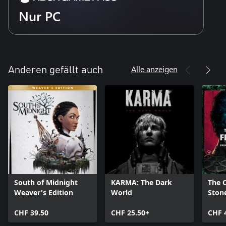
Nur PC
Alle anzeigen
Anderen gefällt auch
South of Midnight
KARMA: The Dark
The C
Weaver's Edition
World
Ston
Editi
CHF 39.50
CHF 25.50+
CHF 