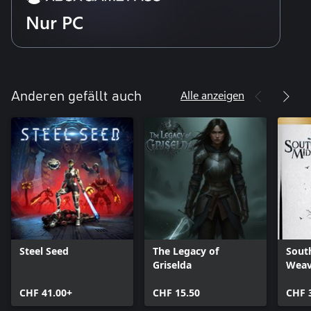
Nur PC
Alle anzeigen
Anderen gefällt auch
Steel Seed
The Legacy of
Sout
Griselda
Weav
CHF 41.00+
CHF 15.50
CHF 