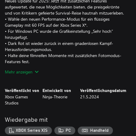
Neues Update für 2025: Jetzt mit zusätzlichen Features
aufgewertet, die neue Möglichkeiten bieten, die preisgekrönte
und von Kritikern gefeierte Survival-Reise hautnah mitzuerleben.
• Wähle den neuen Performance-Modus für ein flüssiges
Gameplay mit 60 FPS auf der Xbox Series X*.
• Für Windows PC wurde die Grafikeinstellung „Sehr hoch“
hinzugefügt.
• Dark Rot ist wieder zurück in einem gnadenlosen Kampf-
Herausforderungsmodus.
• Halte deine filmreifen Momente mit zusätzlichen Fotomodus-
Features fest.
• Hör dir im neuen Entwickler-Kommentar an, wie Ninja Theory
Mehr anzeigen
ein preisgekröntes Erlebnis geschaffen hat.
Veröffentlicht von
Entwickelt von
Veröffentlichungsdatum
Xbox Games
Ninja-Theorie
21.5.2024
DIE GESCHICHTE SENUAS WIRD FORTGESETZT
Studios
Senua kehrt zurück und begibt sich auf eine brutale Reise des
Überlebens durch die Mythen und Qualen von Viking Iceland.
EIN HAUTNAHES, KINOREIFES ERLEBNIS
Wiedergabe mit
Tauche tief in die Welt und die Geschichte von Senua ein, mit
wunderschön umgesetzter Grafik und fesselndem Sound.
XBOX Series X|S
PC
Handheld
SENUAS EINZIGARTIGE SICHTWEISE