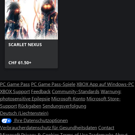
SCARLET NEXUS
CHF 61.50+
PC Game Pass
PC Game Pass-Spiele
XBOX App auf Windows-PC
XBOX Support
Feedback
Community-Standards
Warnung:
photosensitive Epilepsie
Microsoft-Konto
Microsoft Store-
Support
Rückgaben
Sendungsverfolgung
Deutsch (Liechtenstein)
Ihre Datenschutzoptionen
Verbraucherdatenschutz für Gesundheitsdaten
Contact
Microsoft
Privacy & Cookies
Terms of Use
Trademarks
About