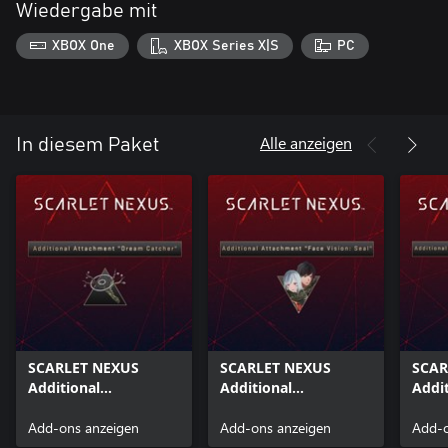
Wiedergabe mit
XBOX One
XBOX Series X|S
PC
Alle anzeigen
In diesem Paket
SCARLET NEXUS
SCARLET NEXUS
SCAR
Additional
Additional
Addit
Attachment "Dream
Attachment "Face
Atta
Catcher"
Add-ons anzeigen
Vision Seal"
Add-ons anzeigen
"Shou
Add-o