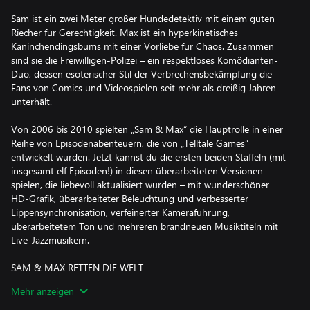
Sam ist ein zwei Meter großer Hundedetektiv mit einem guten
Riecher für Gerechtigkeit. Max ist ein hyperkinetisches
Kaninchendingsbums mit einer Vorliebe für Chaos. Zusammen
sind sie die Freiwilligen-Polizei – ein respektloses Komödianten-
Duo, dessen esoterischer Stil der Verbrechensbekämpfung die
Fans von Comics und Videospielen seit mehr als dreißig Jahren
unterhält.
Von 2006 bis 2010 spielten „Sam & Max“ die Hauptrolle in einer
Reihe von Episodenabenteuern, die von „Telltale Games“
entwickelt wurden. Jetzt kannst du die ersten beiden Staffeln (mit
insgesamt elf Episoden!) in diesen überarbeiteten Versionen
spielen, die liebevoll aktualisiert wurden – mit wunderschöner
HD-Grafik, überarbeiteter Beleuchtung und verbesserter
Lippensynchronisation, verfeinerter Kameraführung,
überarbeitetem Ton und mehreren brandneuen Musiktiteln mit
Live-Jazzmusikern.
SAM & MAX RETTEN DIE WELT
Es ist ein ganz normaler Tag im Büro, als der Kommissar mit einer
Mehr anzeigen
beunruhigenden Nachricht anruft: Ehemalige Kinder-Stars laufen
auf der Straße Amok!