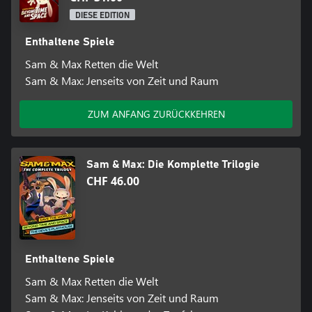
DIESE EDITION
Hat der paranoide Ladenbesitzer Bosco vielleicht recht, wenn er
von einer großen Verschwörung spricht? Verheimlicht die
Enthaltene Spiele
Imbissbudenbesitzerin Stinky die Wahrheit darüber, was mit
ihrem Großvater (der ebenfalls Stinky heißt) passiert ist? Wird die
Sam & Max Retten die Welt
schüchterne Nachbarin Sybil Pandemik jemals die wahre Liebe
Sam & Max: Jenseits von Zeit und Raum
finden? Sagte hier gerade jemand... GEBURTSTAG?!
ZUM ANFANG ZURÜCKKEHREN
Sam & Max: Die Komplette Trilogie
CHF 46.00
Enthaltene Spiele
Sam & Max Retten die Welt
Sam & Max: Jenseits von Zeit und Raum