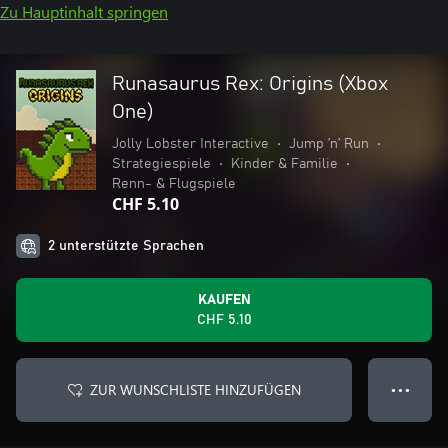
Zu Hauptinhalt springen
Runasaurus Rex: Origins (Xbox
One)
Jolly Lobster Interactive
•
Jump ’n’ Run
•
Strategiespiele
•
Kinder & Familie
•
Renn- & Flugspiele
CHF 5.10
2 unterstützte Sprachen
KAUFEN
CHF 5.10
ZUR WUNSCHLISTE HINZUFÜGEN
● ● ●