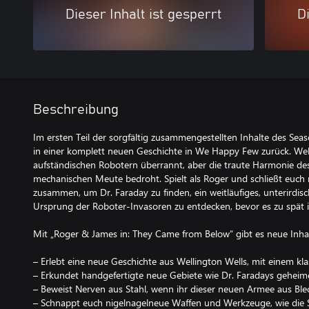
Dieser Inhalt ist gesperrt
Di
Beschreibung
Im ersten Teil der sorgfältig zusammengestellten Inhalte des Se
in einer komplett neuen Geschichte in We Happy Few zurück. Wel
aufständischen Robotern überrannt, aber die traute Harmonie des
mechanischen Meute bedroht. Spielt als Roger und schließt euch
zusammen, um Dr. Faraday zu finden, ein weitläufiges, unterirdi
Ursprung der Roboter-Invasoren zu entdecken, bevor es zu spät i
Mit „Roger & James in: They Came from Below“ gibt es neue Inha
– Erlebt eine neue Geschichte aus Wellington Wells, mit einem kla
– Erkundet handgefertigte neue Gebiete wie Dr. Faradays geheim
– Beweist Nerven aus Stahl, wenn ihr dieser neuen Armee aus Bl
– Schnappt euch nigelnagelneue Waffen und Werkzeuge, wie die 