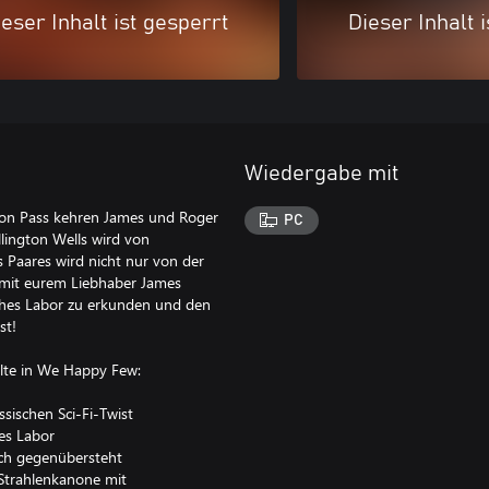
eser Inhalt ist gesperrt
Dieser Inhalt 
Wiedergabe mit
ason Pass kehren James und Roger
PC
lington Wells wird von
 Paares wird nicht nur von der
 mit eurem Liebhaber James
sches Labor zu erkunden und den
st!
lte in We Happy Few:
ssischen Sci-Fi-Twist
es Labor
ech gegenübersteht
Strahlenkanone mit