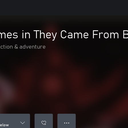
mes in They Came From 
ction & adventure
● ● ●
Below