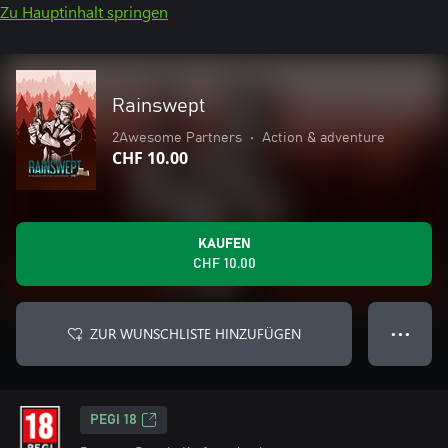
Zu Hauptinhalt springen
Rainswept
2Awesome Partners
•
Action & adventure
CHF 10.00
KAUFEN
CHF 10.00
ZUR WUNSCHLISTE HINZUFÜGEN
● ● ●
PEGI 18