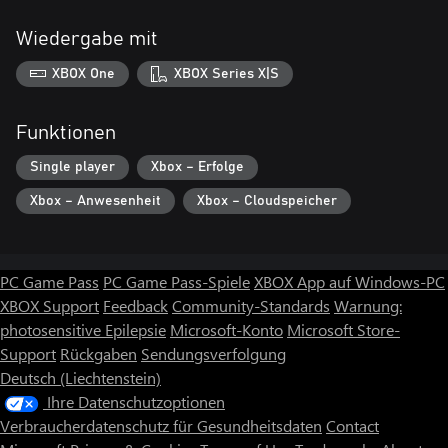
Wiedergabe mit
XBOX One
XBOX Series X|S
Funktionen
Single player
Xbox – Erfolge
Xbox – Anwesenheit
Xbox – Cloudspeicher
PC Game Pass
PC Game Pass-Spiele
XBOX App auf Windows-PC
XBOX Support
Feedback
Community-Standards
Warnung:
photosensitive Epilepsie
Microsoft-Konto
Microsoft Store-
Support
Rückgaben
Sendungsverfolgung
Deutsch (Liechtenstein)
Ihre Datenschutzoptionen
Verbraucherdatenschutz für Gesundheitsdaten
Contact