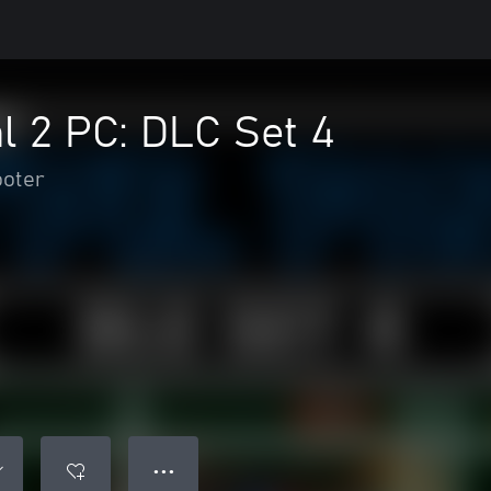
l 2 PC: DLC Set 4
oter
● ● ●