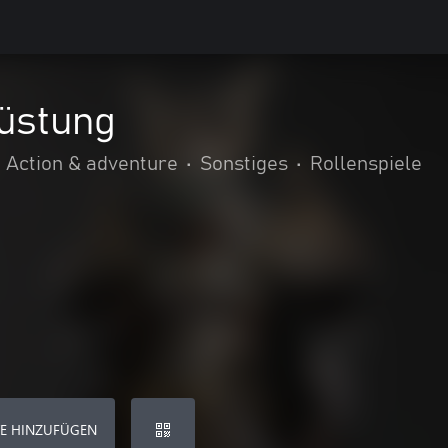
üstung
Action & adventure
•
Sonstiges
•
Rollenspiele
E HINZUFÜGEN