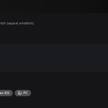
lich (separat erhältlich).
es X|S
PC