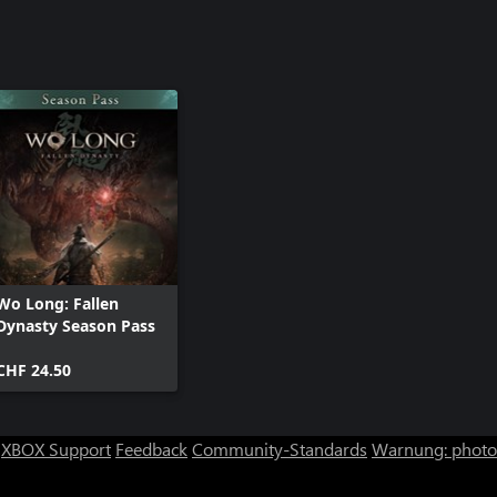
Wo Long: Fallen
Dynasty Season Pass
CHF 24.50
XBOX Support
Feedback
Community-Standards
Warnung: photos