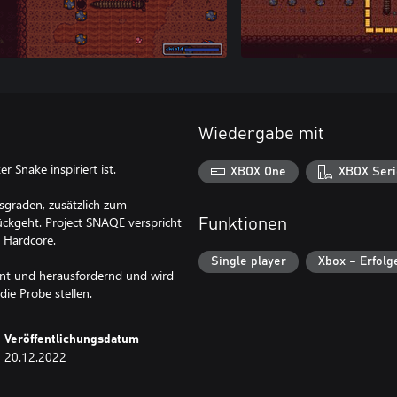
Wiedergabe mit
r Snake inspiriert ist.
XBOX One
XBOX Seri
sgraden, zusätzlich zum
ückgeht. Project SNAQE verspricht
Funktionen
s Hardcore.
Single player
Xbox – Erfolg
mant und herausfordernd und wird
ie Probe stellen.
Veröffentlichungsdatum
20.12.2022