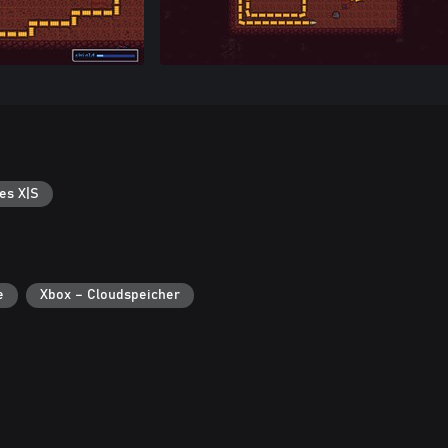
es X|S
e
Xbox – Cloudspeicher