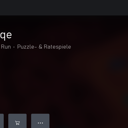
aqe
’ Run
•
Puzzle- & Ratespiele
● ● ●