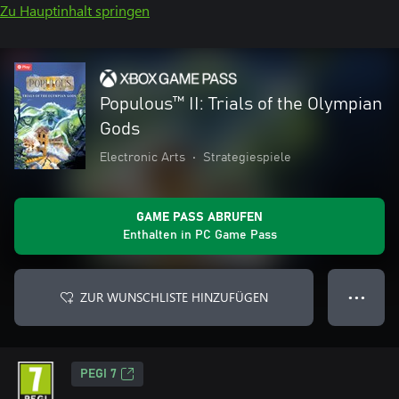
Zu Hauptinhalt springen
Populous™ II: Trials of the Olympian
Gods
Electronic Arts
•
Strategiespiele
GAME PASS ABRUFEN
Enthalten in PC Game Pass
ZUR WUNSCHLISTE HINZUFÜGEN
● ● ●
PEGI 7