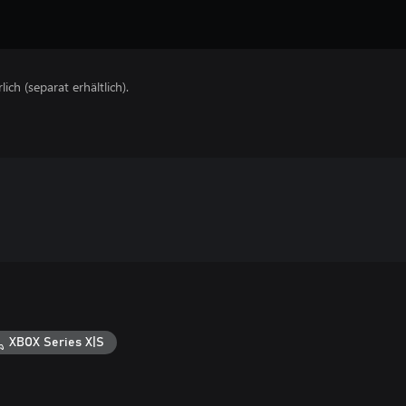
lich (separat erhältlich).
XBOX Series X|S