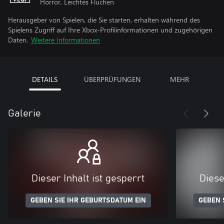
Horror, Leichtes Fluchen
Herausgeber von Spielen, die Sie starten, erhalten während des
Spielens Zugriff auf Ihre Xbox-Profilinformationen und zugehörigen
Daten.
Weitere Informationen
DETAILS
ÜBERPRÜFUNGEN
MEHR
Galerie
Dieser Inhalt ist gesperrt
Diese
GEBEN SIE IHR GEBURTSDATUM EIN
GEBEN 