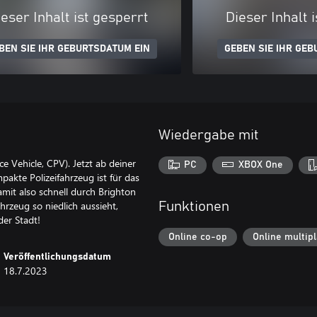
eser Inhalt ist gesperrt
Dieser Inhalt 
BEN SIE IHR GEBURTSDATUM EIN
GEBEN SIE IHR GEB
Wiedergabe mit
 Vehicle, CPV). Jetzt ab deiner
PC
XBOX One
pakte Polizeifahrzeug ist für das
mit also schnell durch Brighton
rzeug so niedlich aussieht,
Funktionen
der Stadt!
Online co-op
Online multip
Veröffentlichungsdatum
18.7.2023