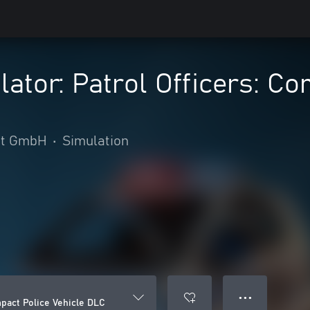
lator: Patrol Officers: Co
nt GmbH
•
Simulation
● ● ●
mpact Police Vehicle DLC