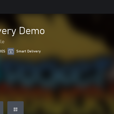
very Demo
le
 X|S
Smart Delivery