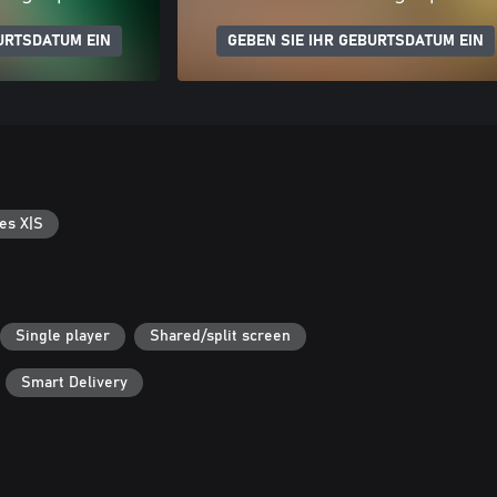
URTSDATUM EIN
GEBEN SIE IHR GEBURTSDATUM EIN
es X|S
Single player
Shared/split screen
Smart Delivery