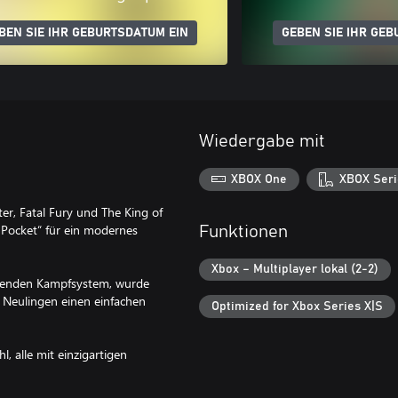
BEN SIE IHR GEBURTSDATUM EIN
GEBEN SIE IHR GEB
Wiedergabe mit
XBOX One
XBOX Seri
ter, Fatal Fury und The King of
 Pocket“ für ein modernes
Funktionen
Xbox – Multiplayer lokal (2-2)
ckenden Kampfsystem, wurde
ch Neulingen einen einfachen
Optimized for Xbox Series X|S
 alle mit einzigartigen