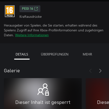
PEGI 16
Kraftausdrücke
Herausgeber von Spielen, die Sie starten, erhalten während des
Spielens Zugriff auf Ihre Xbox-Profilinformationen und zugehörigen
Daten.
Weitere Informationen
DETAILS
ÜBERPRÜFUNGEN
MEHR
Galerie
Dieser Inhalt ist gesperrt
Diese