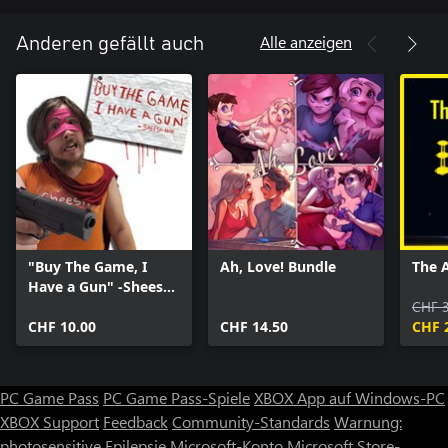
- Speichern Sie Ihren Fortschritt und wiederholen Sie Ihre
Lieblingsszenen.
Alle anzeigen
Anderen gefällt auch
"Buy The Game, I
Ah, Love! Bundle
The 
Have a Gun" -Sheesh-
Man
CHF 3
CHF 10.00
CHF 14.50
CHF 
PC Game Pass
PC Game Pass-Spiele
XBOX App auf Windows-PC
XBOX Support
Feedback
Community-Standards
Warnung:
photosensitive Epilepsie
Microsoft-Konto
Microsoft Store-