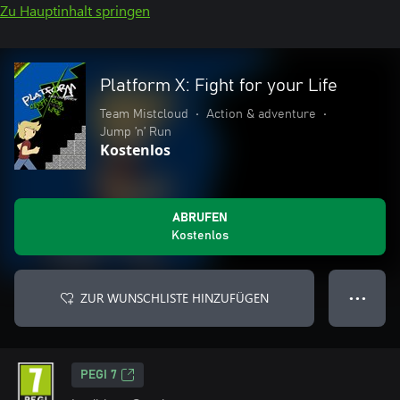
Zu Hauptinhalt springen
Platform X: Fight for your Life
Team Mistcloud
•
Action & adventure
•
Jump ’n’ Run
Kostenlos
ABRUFEN
Kostenlos
ZUR WUNSCHLISTE HINZUFÜGEN
● ● ●
PEGI 7