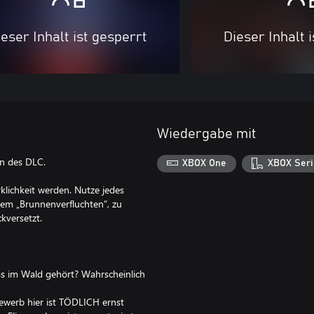
eser Inhalt ist gesperrt
Dieser Inhalt 
Wiedergabe mit
on des DLC.
XBOX One
XBOX Seri
ichkeit werden. Nutze jedes
dem „Brunnenverfluchten“, zu
kversetzt.
as im Wald gehört? Wahrscheinlich
ewerb hier ist TÖDLICH ernst