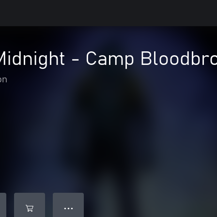
 Midnight - Camp Bloodbr
on
● ● ●