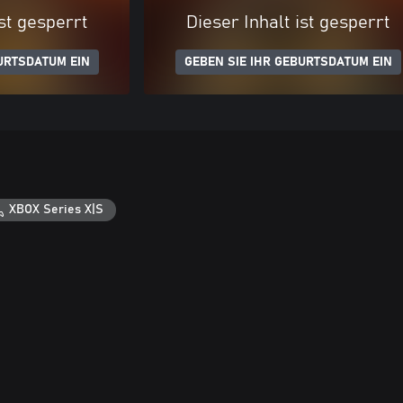
ist gesperrt
Dieser Inhalt ist gesperrt
URTSDATUM EIN
GEBEN SIE IHR GEBURTSDATUM EIN
XBOX Series X|S