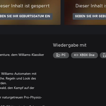
eser Inhalt ist gesperrt
Dieser Inhalt 
BEN SIE IHR GEBURTSDATUM EIN
GEBEN SIE IHR GEB
Wiedergabe mit
venture, dem Williams-Klassiker
PC
XBOX One
en Williams-Automaten mit
che, Regeln und Look des
rden.
nwald, den Kampf auf der
er naturgetreuen Pro-Physics-