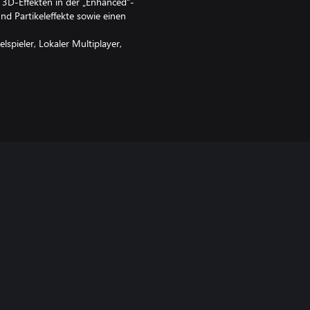
n 3D-Effekten in der „Enhanced“-
nd Partikeleffekte sowie einen
lspieler, Lokaler Multiplayer,