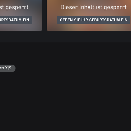
ist gesperrt
Dieser Inhalt ist gesperrt
URTSDATUM EIN
GEBEN SIE IHR GEBURTSDATUM EIN
es X|S