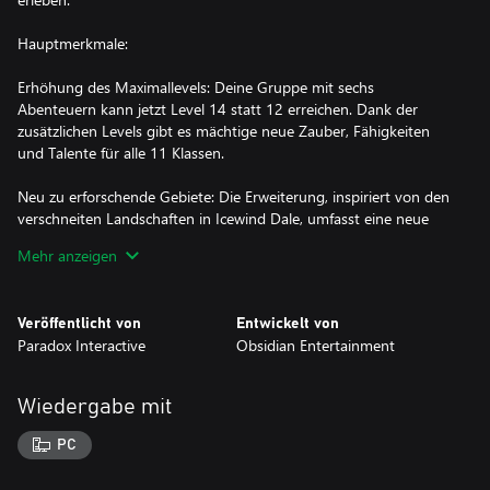
Hauptmerkmale:
Erhöhung des Maximallevels: Deine Gruppe mit sechs
Abenteuern kann jetzt Level 14 statt 12 erreichen. Dank der
zusätzlichen Levels gibt es mächtige neue Zauber, Fähigkeiten
und Talente für alle 11 Klassen.
Neu zu erforschende Gebiete: Die Erweiterung, inspiriert von den
verschneiten Landschaften in Icewind Dale, umfasst eine neue
Quest-Hub sowie viele zusätzliche Quests und Dungeons.
Mehr anzeigen
Seelengebundene Waffen: Die Erweiterung beinhaltet mächtige
Artefakte, die mit der Zeit stärker werden. Je nachdem, an welche
Veröffentlicht von
Entwickelt von
Charakterklasse sie gebunden werden, erhalten diese Waffen
Paradox Interactive
Obsidian Entertainment
verschiedene Fähigkeiten und Attribute.
Neue Begleiter: Teil I der Erweiterung bringt zwei neue Begleiter
Wiedergabe mit
mit sich, die du bei allen deinen Abenteuern einsetzen kannst.
Der Schurke namens Devil of Caroc und der Mönch Zahua
PC
werden dich bei „Die Weiße Mark“ unterstützen und dir zurück
ins Basisspiel folgen.