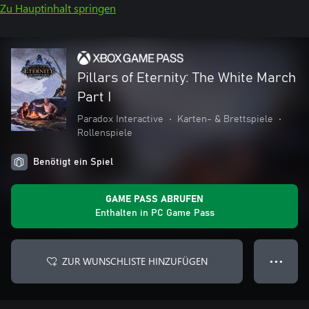
Zu Hauptinhalt springen
Pillars of Eternity: The White March
Part I
Paradox Interactive
•
Karten- & Brettspiele
•
Rollenspiele
Benötigt ein Spiel
GAME PASS ABRUFEN
Enthalten in PC Game Pass
ZUR WUNSCHLISTE HINZUFÜGEN
● ● ●