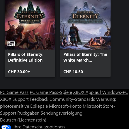
Pillars of Eternity:
Pillars of Eternity: The
Definitive Edition
White March
Expansion Pass
CHF 30.00+
CHF 10.50
PC Game Pass
PC Game Pass-Spiele
XBOX App auf Windows-PC
XBOX Support
Feedback
Community-Standards
Warnung:
photosensitive Epilepsie
Microsoft-Konto
Microsoft Store-
Support
Rückgaben
Sendungsverfolgung
Deutsch (Liechtenstein)
Ihre Datenschutzoptionen