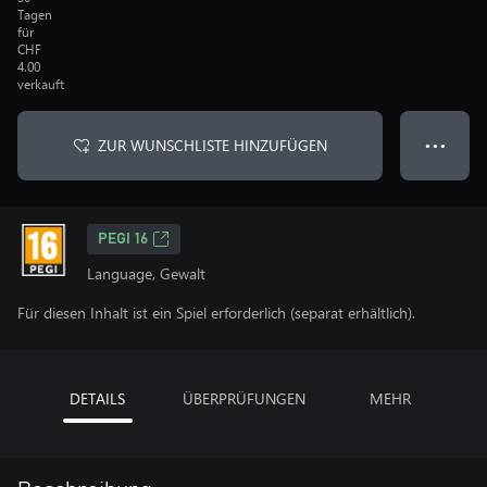
Tagen
für
CHF
4.00
verkauft
ZUR WUNSCHLISTE HINZUFÜGEN
● ● ●
PEGI 16
Language, Gewalt
Für diesen Inhalt ist ein Spiel erforderlich (separat erhältlich).
DETAILS
ÜBERPRÜFUNGEN
MEHR