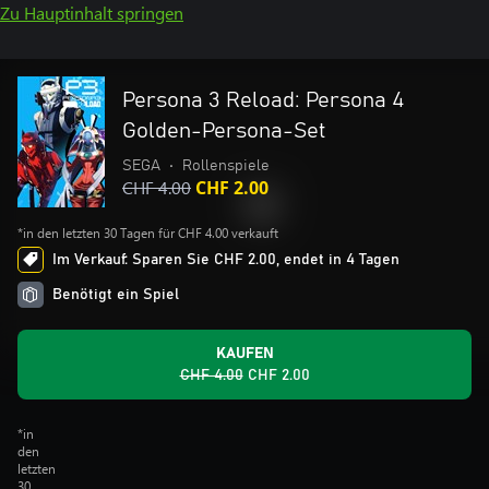
Zu Hauptinhalt springen
Persona 3 Reload: Persona 4
Golden-Persona-Set
SEGA
•
Rollenspiele
CHF 4.00
CHF 2.00
*in den letzten 30 Tagen für CHF 4.00 verkauft
Im Verkauf: Sparen Sie CHF 2.00, endet in 4 Tagen
Benötigt ein Spiel
KAUFEN
CHF 4.00
CHF 2.00
*in
den
letzten
30