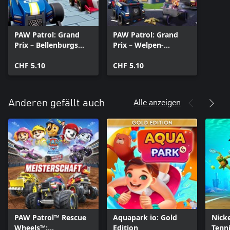
PAW Patrol: Grand
PAW Patrol: Grand
Prix – Bellenburgs
Prix – Welpen-
Stadtrennen
Leckerli-Arena
CHF 5.10
CHF 5.10
Alle anzeigen
Anderen gefällt auch
PAW Patrol™ Rescue
Aquapark io: Gold
Nick
Wheels™:
Edition
Tenni