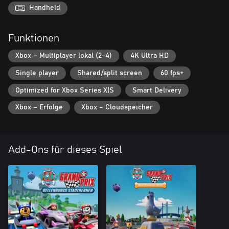
Handheld
Dieses Kart-Rennspiel bietet eine einfache Steuerungsoption für
die Kleinsten mit automatischer Beschleunigung, damit sie die
Funktionen
Strecken leichter bewältigen, aber auch einen regulären Modus
für erfahrene Rennfahrer.
Xbox – Multiplayer lokal (2-4)
4K Ultra HD
Single player
Shared/split screen
60 fps+
Also: Anschnallen und mit euren Fellfreunden ein PAW-tastisches
Rennen auf einer der 11 Strecken fahren!
Optimized for Xbox Series X|S
Smart Delivery
Xbox – Erfolge
Xbox – Cloudspeicher
Add-Ons für dieses Spiel