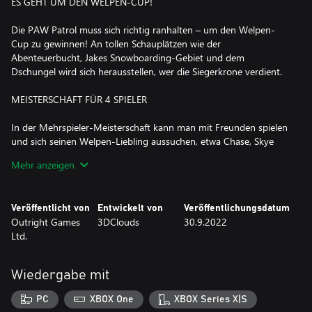
ES GEHT UM DEN WELPEN-CUP!
Die PAW Patrol muss sich richtig ranhalten – um den Welpen-
Cup zu gewinnen! An tollen Schauplätzen wie der
Abenteuerbucht, Jakes Snowboarding-Gebiet und dem
Dschungel wird sich herausstellen, wer die Siegerkrone verdient.
MEISTERSCHAFT FÜR 4 SPIELER
In der Mehrspieler-Meisterschaft kann man mit Freunden spielen
und sich seinen Welpen-Liebling aussuchen, etwa Chase, Skye
oder Marshall. Aber Vorsicht! Bürgermeister Besserwisser kann
Mehr anzeigen
an jeder Ecke lauern und euer Rennen ins Chaos stürzen!
WELPEN-LECKERLIS SAMMELN
Veröffentlicht von
Entwickelt von
Veröffentlichungsdatum
Outright Games
3DClouds
30.9.2022
Die Welpen können mit Power-ups wie Wasserbomben,
Ltd.
Schneebällen und Konfettiexplosionen stärker gemacht werden.
Außerdem lassen sich besondere Fähigkeiten bei den
Charakteren freischalten, zum Beispiel die Sirene von Chase, die
Wiedergabe mit
Rennfahrer um ihn herum abbremst.
PC
XBOX One
XBOX Series X|S
FÜR KINDER ALLER ALTERSSTUFEN