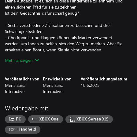
Deine Aufgabe ist es, sich an diese Hindernisse zu erinnern und
einen sicheren Pfad für sie zu zeichnen.
Ist dein Gedächtnis dafür scharf genug?
- Sechs verschiedene Zivilisationen zu besuchen und drei
Schwierigkeitsstufen.
- Checkpoint- und Flaggen können als Marker verwendet
werden, um Ihnen zu helfen, sich den Weg zu merken. Aber Sie
erhalten einen Bonus, wenn Sie sie nicht verwenden.
- Sie können in jedem Level optionale Münzen verdienen, indem
Mehr anzeigen
Sie komplexere Pfade durchlaufen.
Veröffentlicht von
Entwickelt von
Veröffentlichungsdatum
Mens Sana
Mens Sana
18.6.2025
Interactive
Interactive
Wiedergabe mit
PC
XBOX One
XBOX Series X|S
Handheld