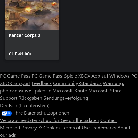
Um sowohl die historischen Schlachten als auch die ahistorischen
Ereignisse des 1944-DLCs richtig zu erkunden, wurde
Operationen der Achsenmächte: 1944 erweitert, um die größte
Menge an Inhalten zu bieten, die ein DLC bisher hatte.
In insgesamt 20 Szenarien können Sie die historischen
Gegebenheiten der schrecklichen Kämpfe nachempfinden, die
Panzer Corps 2
1944 an der Ostfront ausgetragen wurden, insbesondere
während der Operation Bagration. Die umfassende Anzahl von
Szenarien ermöglicht es auch, die ahistorische Kampagne
CHF 41.00+
tiefgreifend fortzusetzen, die perfekt an Operationen der
Achsenmächte 1943 anknüpft und sich weiterhin einen Weg
durch unbekannte und originalgetreue Inhalte bahnt, die
PC Game Pass
PC Game Pass-Spiele
XBOX App auf Windows-PC
einzigartig für Panzer Corps 2 sind.
Die ahistorische Kampagne ist kein Schnelldurchlauf von einer
XBOX Support
Feedback
Community-Standards
Warnung:
Alliiertenhauptstadt zur nächsten, sondern eine vollständig
photosensitive Epilepsie
Microsoft-Konto
Microsoft Store-
ausgeklügelte Kampagne mit gut erforschten potenziellen
Support
Rückgaben
Sendungsverfolgung
Erfolgen und Rückschlägen, die die mächtige deutsche
Deutsch (Liechtenstein)
Wehrmacht erledigen musste, selbst als sie die Schlacht von
Ihre Datenschutzoptionen
Kursk als Sieger verließ.
Verbraucherdatenschutz für Gesundheitsdaten
Contact
NEUE ELITEZIELE: ÜBERMÄCHTIGE VERBÜNDETE KRAFT
Microsoft
Privacy & Cookies
Terms of Use
Trademarks
About
Sie müssen sich einem ganz neuen Set von Zielen stellen, die als
our ads
Eliteziele bezeichnet werden. Das sind