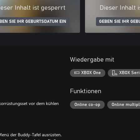
eser Inhalt ist gesperrt
Dieser Inhalt 
BEN SIE IHR GEBURTSDATUM EIN
GEBEN SIE IHR GEB
Wiedergabe mit
XBOX One
XBOX Seri
Funktionen
orrüstungsset vor dem kühlen
Online co-op
Online multip
enü der Buddy-Tafel ausrüsten.