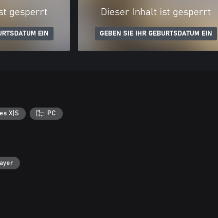
ist gesperrt
Dieser Inhalt ist gesperrt
URTSDATUM EIN
GEBEN SIE IHR GEBURTSDATUM EIN
es X|S
PC
layer