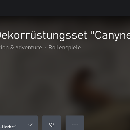
ekorrüstungsset "Canyn
tion & adventure
•
Rollenspiele
● ● ●
-Herbst"