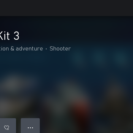
it 3
tion & adventure
•
Shooter
● ● ●