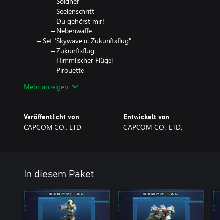
– Söldner
– Seelenschritt
– Du gehörst mir!
– Nebenwaffe
– Set "Skywave α: Zukunftsflug"
– Zukunftsflug
– Himmlischer Flügel
– Pirouette
– Luftunterstützung
Mehr anzeigen
– Düsenflieger
– Set "Krieger α: Zinnmaschine
– Zinnmaschine
Veröffentlicht von
Entwickelt von
– Zinnroboter
CAPCOM CO., LTD.
CAPCOM CO., LTD.
– Der Roboter
– Fokusfeuer!
– Zinnspielzeug
– Set "Murasame α: Gladiator"
– Gladiator
In diesem Paket
– Furchtlos
– Kleeblatt-Sprung
– Sieg!
– Schwertkämpfer
– Set "Nimbus α: Kimen"