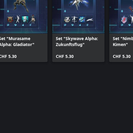
tungstickets für die folgenden
Set "Murasame
Set "Skywave Alpha:
Set "Nimb
Alpha: Gladiator"
Zukunftsflug"
Kimen"
CHF 5.30
CHF 5.30
CHF 5.30
tungstickets für die folgenden
nnen auch bei Erfüllung der
e auch dann käuflich erworben
als Bestandteil anderer Sets
tlicht, sobald sie verfügbar sind.