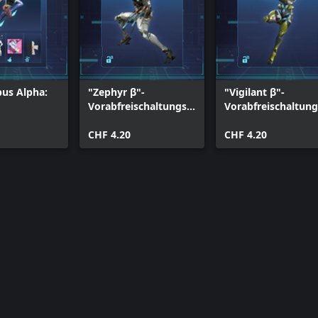
us Alpha:
"Zephyr β"-
"Vigilant β"-
Vorabfreischaltungsti
Vorabfreischaltung
cket
cket
CHF 4.20
CHF 4.20