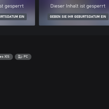
ist gesperrt
Dieser Inhalt ist gesperrt
URTSDATUM EIN
GEBEN SIE IHR GEBURTSDATUM EIN
es X|S
PC