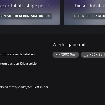
eser Inhalt ist gesperrt
Dieser Inhalt 
BEN SIE IHR GEBURTSDATUM EIN
GEBEN SIE IHR GEB
Wiedergabe mit
 Exosuits nach Belieben
XBOX One
XBOX Seri
ximum aus den Kriegsspielen
leber/Emote/Marke/Amulett in der