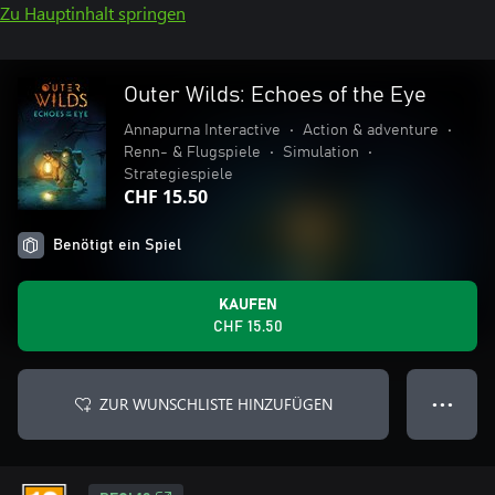
Zu Hauptinhalt springen
Outer Wilds: Echoes of the Eye
Annapurna Interactive
•
Action & adventure
•
Renn- & Flugspiele
•
Simulation
•
Strategiespiele
CHF 15.50
Benötigt ein Spiel
KAUFEN
CHF 15.50
ZUR WUNSCHLISTE HINZUFÜGEN
● ● ●