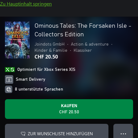
Zu Hauptinhalt springen
Ominous Tales: The Forsaken Isle -
Collectors Edition
Joindots GmbH
•
Action & adventure
•
Kinder & Familie
•
Klassiker
CHF 20.50
Optimiert für Xbox Series X|S
Smart Delivery
8 unterstützte Sprachen
KAUFEN
CHF 20.50
ZUR WUNSCHLISTE HINZUFÜGEN
● ● ●